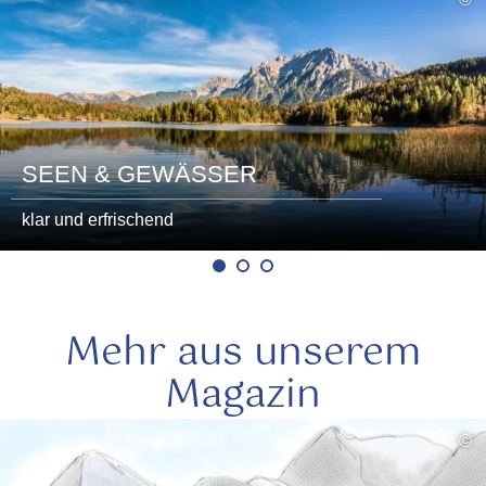
lesen
SEEN & GEWÄSSER
klar und erfrischend
Mehr aus unserem
Magazin
mehr
©
lesen