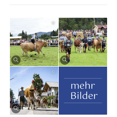
©
©
©
mehr
Bilder