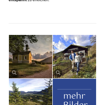
©
©
©
mehr