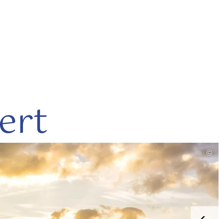
ert
mehr
©
lesen