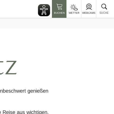
Suc
sch
SUCHE
BUCHEN
WETTER
WEBCAMS
tz
nbeschwert genießen
e Reise aus wichtigen,