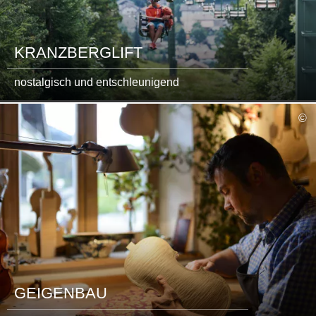
KRANZBERGLIFT
nostalgisch und entschleunigend
mehr
©
lesen
GEIGENBAU