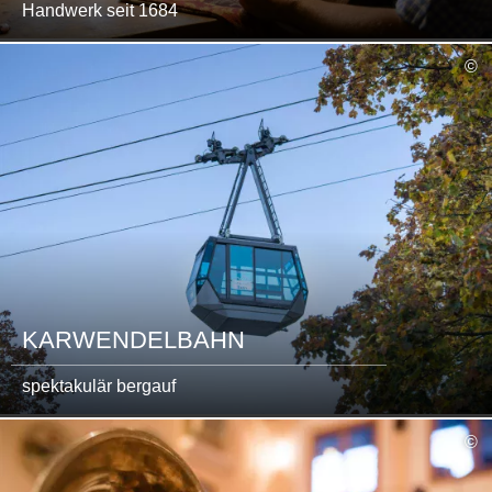
Handwerk seit 1684
mehr
©
lesen
KARWENDELBAHN
spektakulär bergauf
mehr
©
lesen