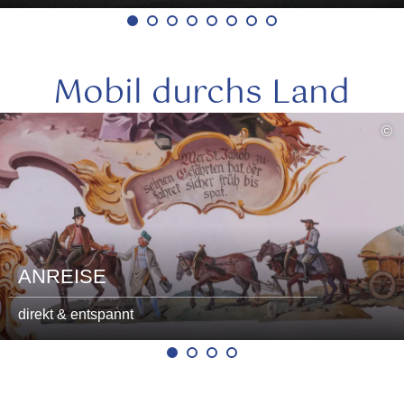
Mobil durchs Land
mehr
©
lesen
ANREISE
direkt & entspannt