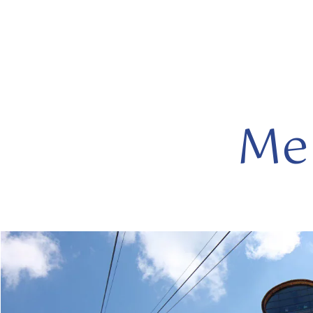
Meh
mehr
lesen