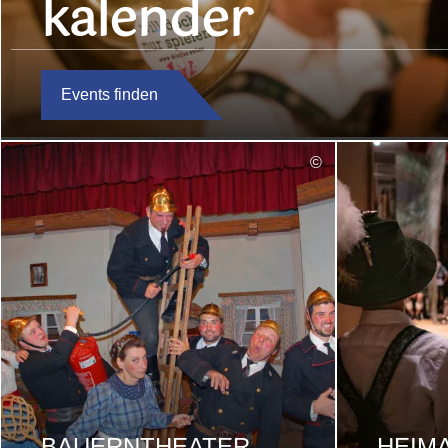
kalender
Events finden
mehr
©
lesen
BAUERNTHEATER
HEIM