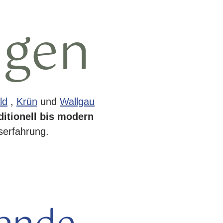
ngen
ld
,
Krün
und
Wallgau
ditionell bis modern
bserfahrung.