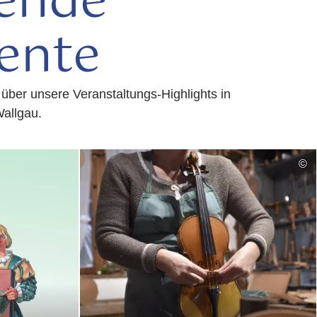
bende
ente
 über unsere Veranstaltungs-Highlights in
Wallgau.
mehr
©
lesen