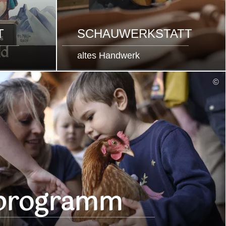
T
SCHAUWERKSTATT
altes Handwerk
©
programm