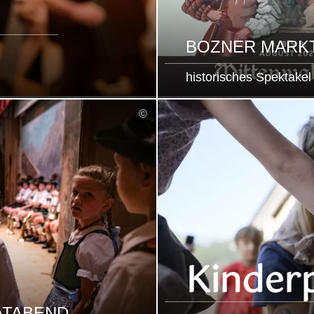
BOZNER MARK
historisches Spektakel
mehr
©
lesen
Kinder
ATABEND