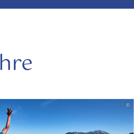
Ihre
mehr
©
lesen