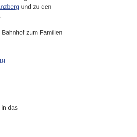
anzberg
und zu den
.
r Bahnhof zum Familien-
rg
in das