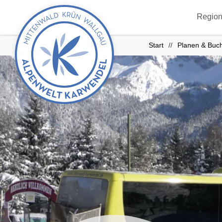
zurück
Region
zur
Startseite
Start
Planen & Buc