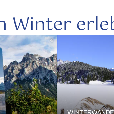
n Winter erle
©
WINTERWAND