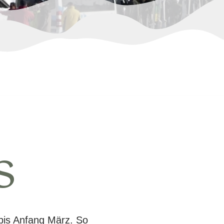
s
bis Anfang März. So