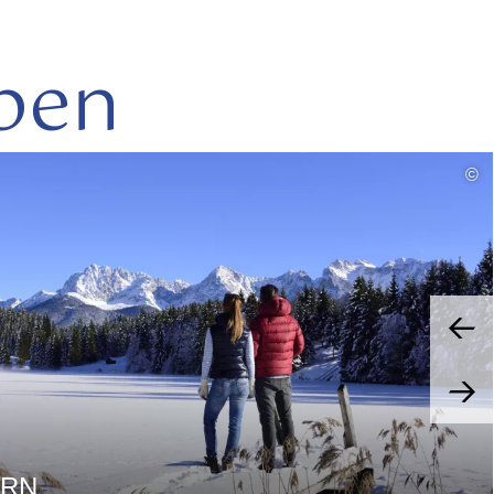
ben
mehr
©
lesen
ERN