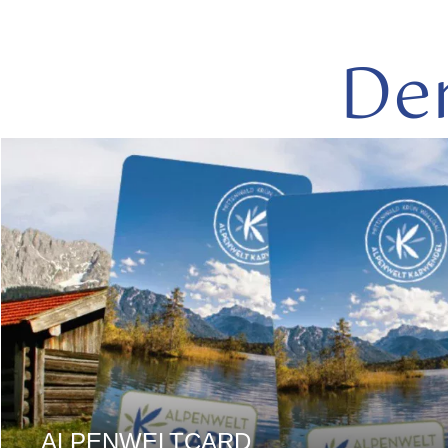
De
mehr
lesen
ALPENWELTCARD