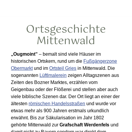
Ortsgeschichte
Mittenwald
„Ougmoint“
– bemalt sind viele Häuser im
historischen Ortskern, rund um die
Fußgängerzone
Obermarkt
und im
Ortsteil Gries
in Mittenwald. Die
sogenannten
Lüftlmalerein
zeigen Alltagszenen aus
Zeiten des Bozner Marktes, erzählen vom
Geigenbau oder der Flößerei und stellen aber auch
viele biblische Szenen dar. Der Ort liegt an einer der
ältesten
römischen Handelsstraßen
und wurde vor
etwas mehr als 900 Jahren erstmals urkundlich
erwähnt. Bis zur Säkularisation im Jahr 1802
gehörte Mittenwald zur
Grafschaft Werdenfels
und
damit nicht zu Bayern sondern war direkt dem