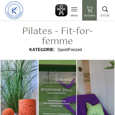
zurück
Suc
zur
sch
Startseite
SUCHE
MENU
BUCHEN
Pilates - Fit-for-
femme
KATEGORIE:
Sport/Freizeit
©