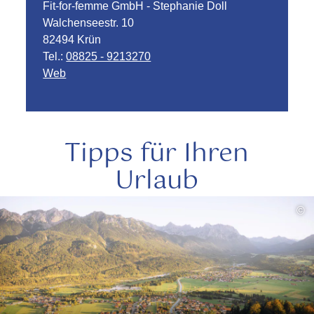
Fit-for-femme GmbH - Stephanie Doll
Walchenseestr. 10
82494 Krün
Tel.:
08825 - 9213270
Web
Tipps für Ihren
Urlaub
mehr
©
lesen