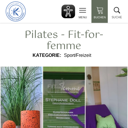
zurück
Suc
zur
sch
Startseite
SUCHE
MENU
BUCHEN
Pilates - Fit-for-
femme
KATEGORIE:
Sport/Freizeit
©