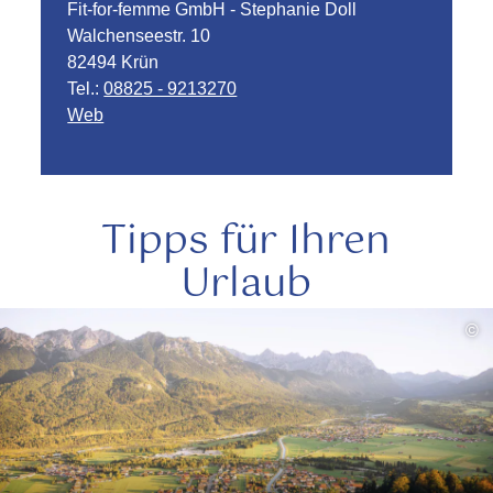
Fit-for-femme GmbH - Stephanie Doll
Walchenseestr. 10
82494 Krün
Tel.:
08825 - 9213270
Web
Tipps für Ihren
Urlaub
mehr
©
lesen