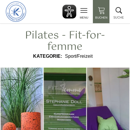
zurück
Suc
zur
sch
Startseite
SUCHE
MENU
BUCHEN
Pilates - Fit-for-
femme
KATEGORIE:
Sport/Freizeit
©