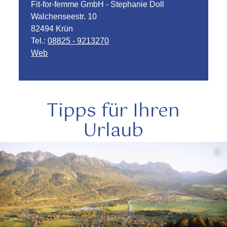
Fit-for-femme GmbH - Stephanie Doll
Walchenseestr. 10
82494 Krün
Tel.:
08825 - 9213270
Web
Tipps für Ihren
Urlaub
mehr
©
lesen