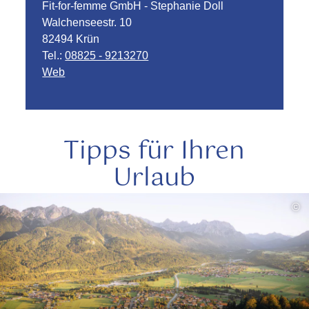
Fit-for-femme GmbH - Stephanie Doll
Walchenseestr. 10
82494 Krün
Tel.:
08825 - 9213270
Web
Tipps für Ihren
Urlaub
mehr
©
lesen