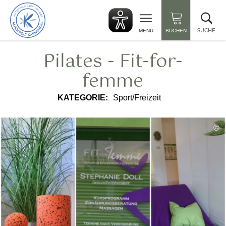
zurück
Suc
zur
sch
Startseite
SUCHE
MENU
BUCHEN
Pilates - Fit-for-
femme
KATEGORIE:
Sport/Freizeit
©