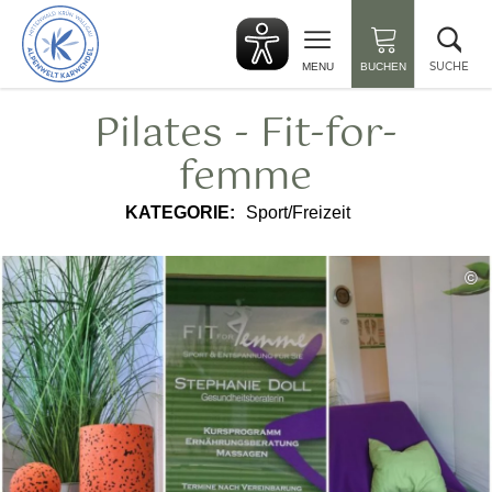
zurück
Suc
zur
sch
Startseite
SUCHE
MENU
BUCHEN
Pilates - Fit-for-
femme
KATEGORIE:
Sport/Freizeit
©