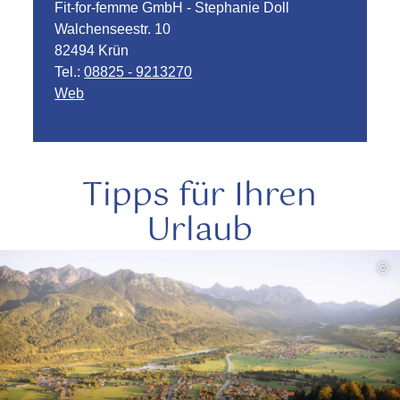
Fit-for-femme GmbH - Stephanie Doll
Walchenseestr. 10
82494 Krün
Tel.:
08825 - 9213270
Web
Tipps für Ihren
Urlaub
mehr
©
lesen