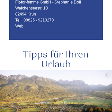
Fit-for-femme GmbH - Stephanie Doll
Walchenseestr. 10
82494 Krün
Tel.:
08825 - 9213270
Web
Tipps für Ihren
Urlaub
mehr
©
lesen