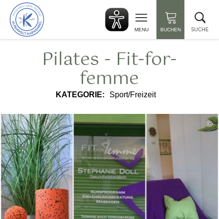
zurück
Suc
zur
sch
Startseite
SUCHE
MENU
BUCHEN
Pilates - Fit-for-
femme
KATEGORIE:
Sport/Freizeit
©