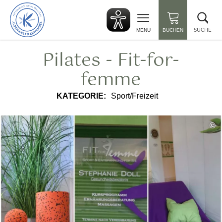
zurück
Suc
zur
sch
Startseite
SUCHE
MENU
BUCHEN
Pilates - Fit-for-
femme
KATEGORIE:
Sport/Freizeit
©