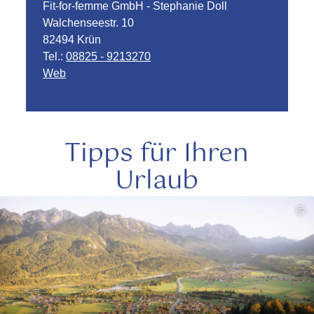
Fit-for-femme GmbH - Stephanie Doll
Walchenseestr. 10
82494 Krün
Tel.:
08825 - 9213270
Web
Tipps für Ihren
Urlaub
mehr
©
lesen