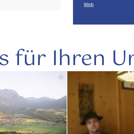
Web
s für Ihren U
©