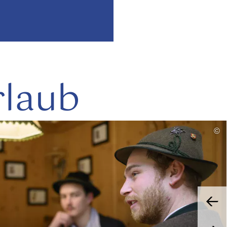
rlaub
mehr
©
lesen