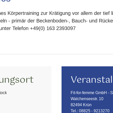
ches Körpertraining zur Krätigung vor allem der tief
ln - primär der Beckenboden-, Bauch- und Rücke
 unter Telefon +49(0) 163 2393097
tungsort
Veranstal
tock
Fit-for-femme GmbH - S
Walchenseestr. 10
82494 Krün
Tel.:
08825 - 9213270