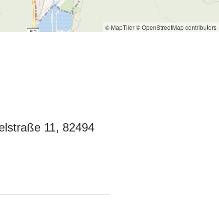
© MapTiler
© OpenStreetMap contributors
lstraße 11, 82494