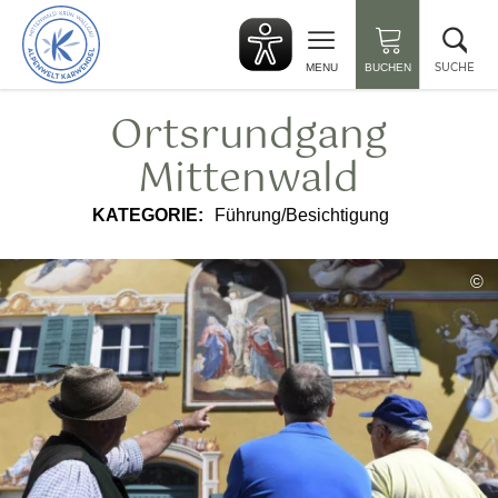
zurück
Suc
zur
sch
Startseite
SUCHE
MENU
BUCHEN
Ortsrundgang
Mittenwald
KATEGORIE:
Führung/Besichtigung
©