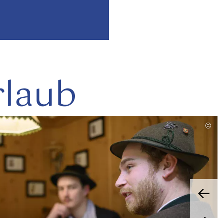
rlaub
mehr
©
lesen