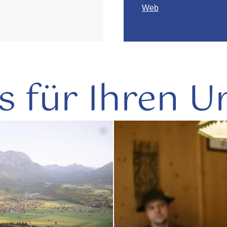
Web
s für Ihren U
©