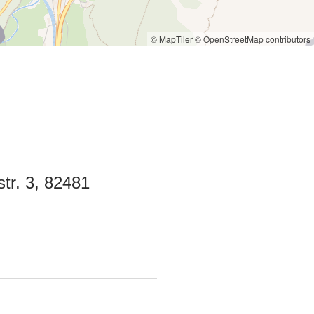
© MapTiler
© OpenStreetMap contributors
tr. 3, 82481