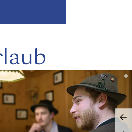
rlaub
mehr
©
lesen