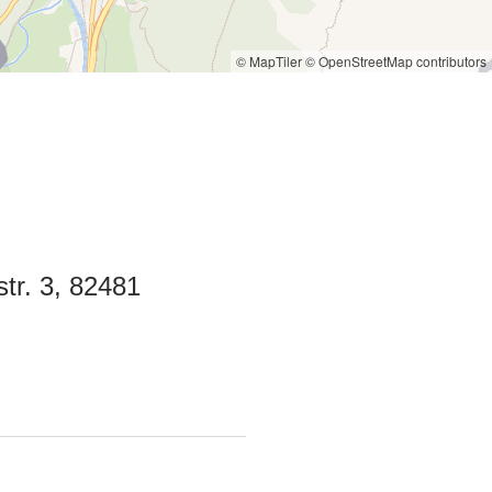
© MapTiler
© OpenStreetMap contributors
tr. 3, 82481