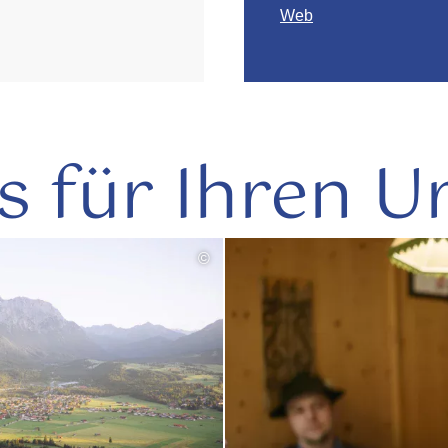
Web
s für Ihren U
©