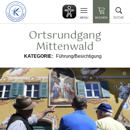
zurück
Suc
zur
sch
Startseite
SUCHE
MENU
BUCHEN
Ortsrundgang
Mittenwald
KATEGORIE:
Führung/Besichtigung
©