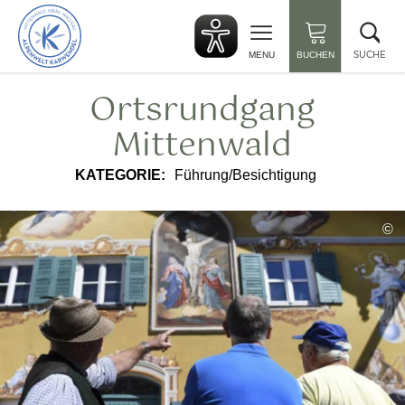
zurück
Suc
zur
sch
Startseite
SUCHE
MENU
BUCHEN
Ortsrundgang
Mittenwald
KATEGORIE:
Führung/Besichtigung
©