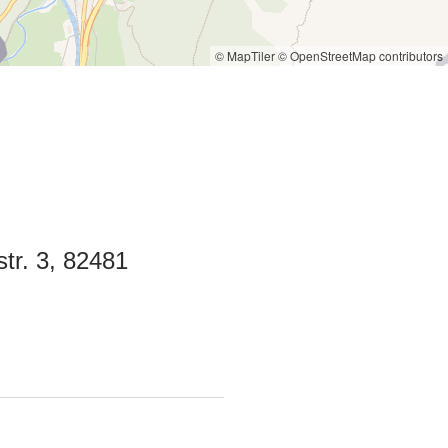
© MapTiler
© OpenStreetMap contributors
tr. 3, 82481