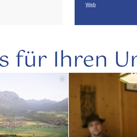
Web
s für Ihren U
©