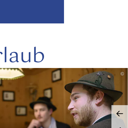
rlaub
mehr
©
lesen