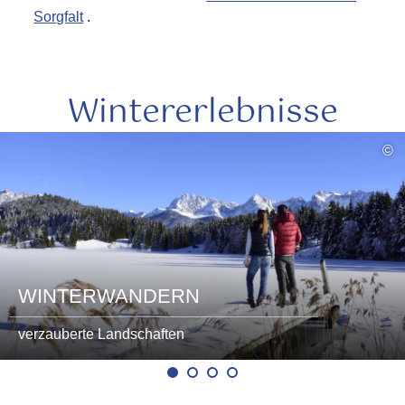
Sorgfalt
.
Wintererlebnisse
mehr
©
lesen
WINTERWANDERN
verzauberte Landschaften