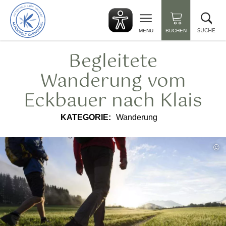
zurück
Suc
zur
sch
Startseite
SUCHE
MENU
BUCHEN
Begleitete
Wanderung vom
Eckbauer nach Klais
KATEGORIE:
Wanderung
©