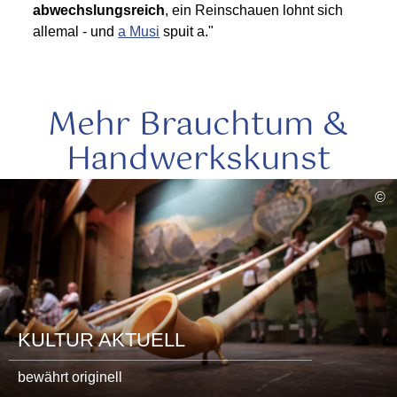
abwechslungsreich
, ein Reinschauen lohnt sich
allemal - und
a Musi
spuit a."
Mehr Brauchtum &
Handwerkskunst
mehr
©
lesen
KULTUR AKTUELL
bewährt originell