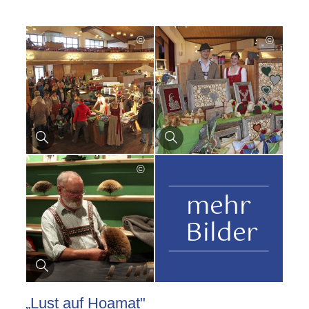
©
©
©
mehr
Bilder
„Lust auf Hoamat"