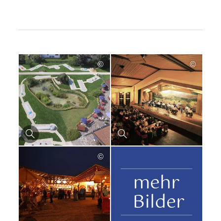
©
©
©
mehr
Bilder