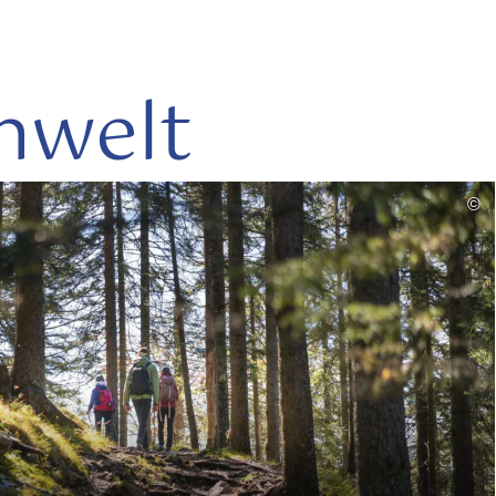
nwelt
mehr
©
lesen