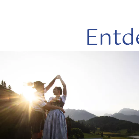
Entd
mehr
lesen