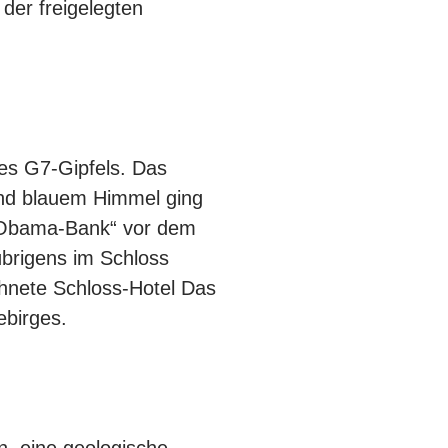
 der freigelegten
es G7-Gipfels. Das
end blauem Himmel ging
 „Obama-Bank“ vor dem
übrigens im Schloss
hnete Schloss-Hotel Das
ebirges.