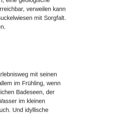
, eine geologische
reichbar, verweilen kann
uckelwiesen mit Sorgfalt.
en.
Erlebnisweg mit seinen
allem im Frühling, wenn
tlichen Badeseen, der
asser im kleinen
uch. Und idyllische