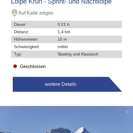
Loipe Krün - Sprint- und Nachtloipe
Auf Karte zeigen
Dauer:
0:21 h
Distanz:
1,4 km
Höhenmeter:
10 m
Schwierigkeit:
mittel
Typ:
Skating und Klassisch
Geschlossen
weitere Details
©