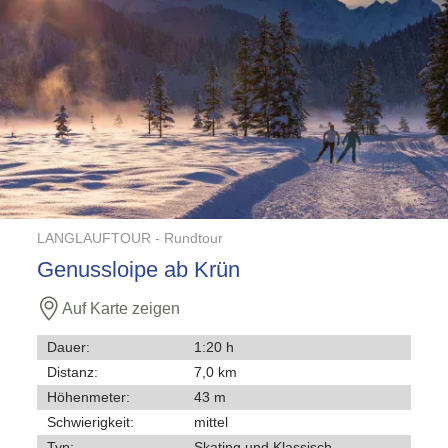
LANGLAUFTOUR -
Rundtour
Genussloipe ab Krün
Auf Karte zeigen
Dauer:
1:20 h
Distanz:
7,0 km
Höhenmeter:
43 m
Schwierigkeit:
mittel
Typ:
Skating und Klassisch