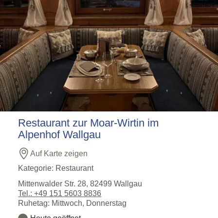
Restaurant zur Moar-Wirtin im
Alpenhof Wallgau
Auf Karte zeigen
Kategorie:
Restaurant
Mittenwalder Str. 28, 82499 Wallgau
Tel.: +49 151 5603 8836
Ruhetag: Mittwoch, Donnerstag