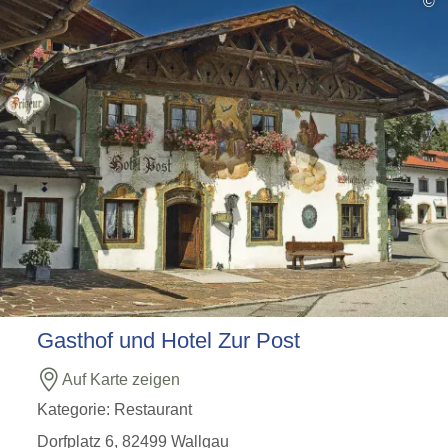
©
Gasthof und Hotel Zur Post
Auf Karte zeigen
Kategorie:
Restaurant
Dorfplatz 6, 82499 Wallgau