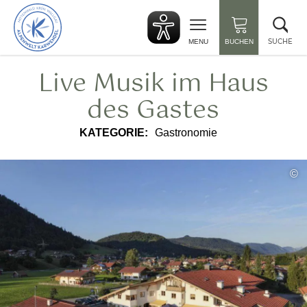
zurück
Suc
zur
sch
Startseite
SUCHE
MENU
BUCHEN
Live Musik im Haus
des Gastes
KATEGORIE:
Gastronomie
©