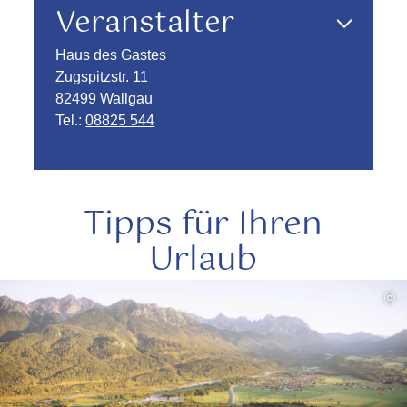
Veranstalter
Haus des Gastes
Zugspitzstr. 11
82499 Wallgau
Tel.:
08825 544
Tipps für Ihren
Urlaub
mehr
©
lesen