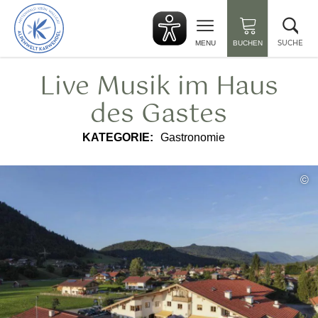
zurück
Suc
zur
sch
Startseite
SUCHE
MENU
BUCHEN
Live Musik im Haus
des Gastes
KATEGORIE:
Gastronomie
©