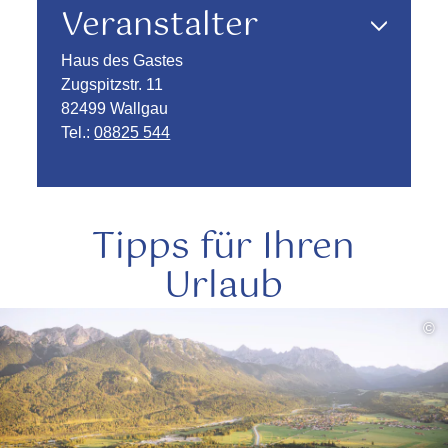
Veranstalter
Haus des Gastes
Zugspitzstr. 11
82499 Wallgau
Tel.:
08825 544
Tipps für Ihren
Urlaub
mehr
©
lesen