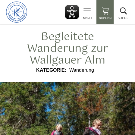
zurück
Suc
zur
sch
Startseite
SUCHE
MENU
BUCHEN
Begleitete
Wanderung zur
Wallgauer Alm
KATEGORIE:
Wanderung
©