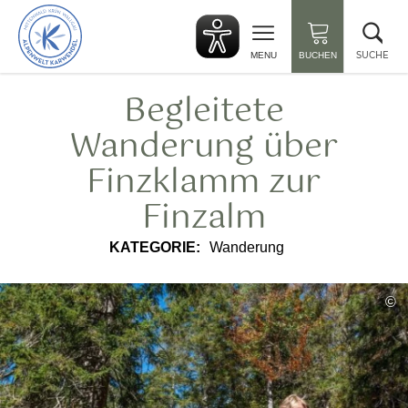
zurück
Suc
zur
sch
Startseite
SUCHE
MENU
BUCHEN
Begleitete
Wanderung über
Finzklamm zur
Finzalm
KATEGORIE:
Wanderung
©