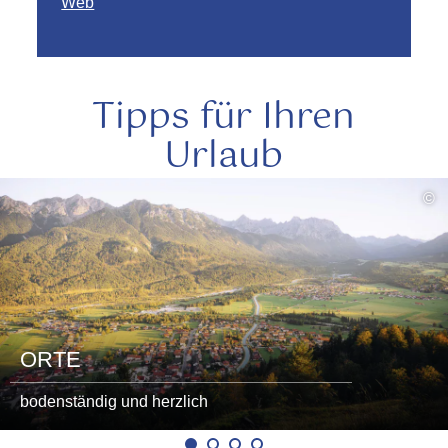
Web
Tipps für Ihren
Urlaub
mehr
©
lesen
ORTE
bodenständig und herzlich