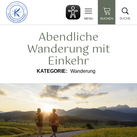
zurück
Suc
zur
sch
Startseite
SUCHE
MENU
BUCHEN
Abendliche
Wanderung mit
Einkehr
KATEGORIE:
Wanderung
©