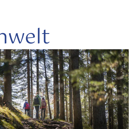
nwelt
mehr
©
lesen