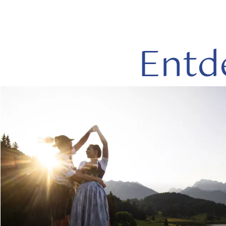
Entd
mehr
lesen