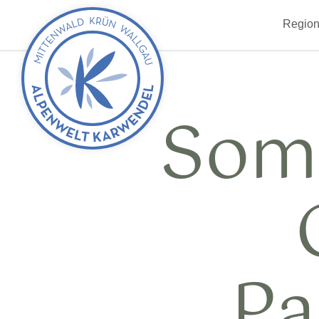
zurück
Region
zur
Startseite
Som
Pa