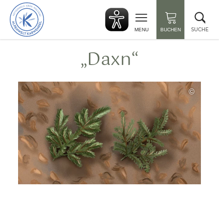
zurück
Suc
zur
sch
Startseite
SUCHE
MENU
BUCHEN
„Daxn“
©