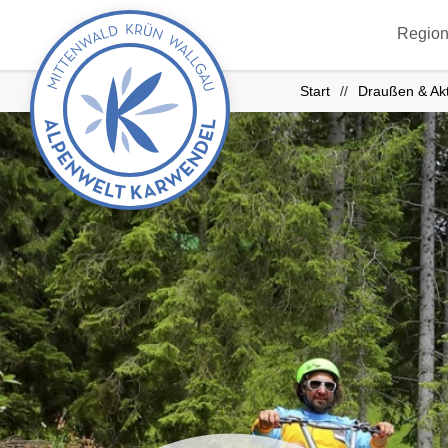
zurück
Region
zur
Startseite
Start
Draußen & Akt