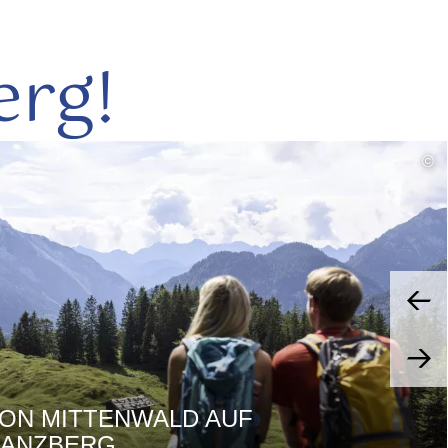
erg!
mehr
©
lesen
ON MITTENWALD AUF
RANZBERG