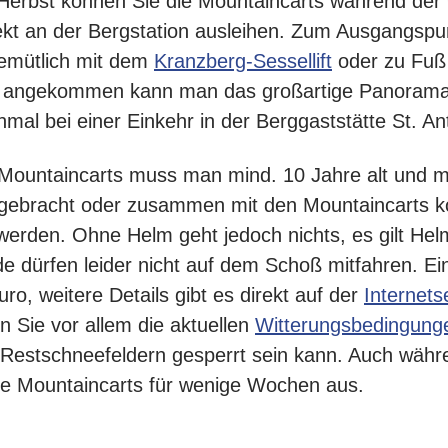
 Herbst können Sie die Mountaincarts während der
rekt an der Bergstation ausleihen. Zum Ausgangspu
emütlich mit dem
Kranzberg-Sessellift
oder zu Fuß
en angekommen kann man das großartige Panorama
nmal bei einer Einkehr in der Berggaststätte St. A
 Mountaincarts muss man mind. 10 Jahre alt und m
gebracht oder zusammen mit den Mountaincarts ko
werden. Ohne Helm geht jedoch nichts, es gilt Hel
e dürfen leider nicht auf dem Schoß mitfahren. Ei
ro, weitere Details gibt es direkt auf der
Internets
en Sie vor allem die aktuellen
Witterungsbedingung
Restschneefeldern gesperrt sein kann. Auch währe
die Mountaincarts für wenige Wochen aus.