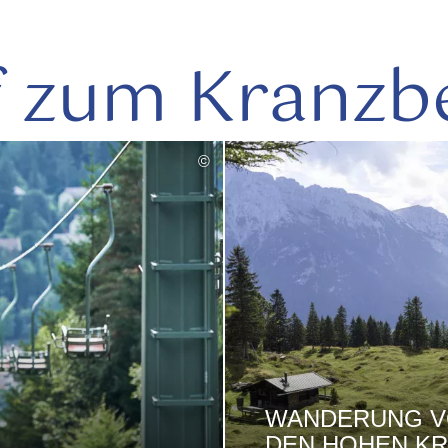
 zum Kranzb
©
WANDERUNG V
DEN HOHEN K