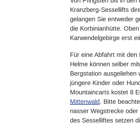
Von Pfingsten bis in den
Kranzberg-Sessellifts di
gelangen Sie entweder g
die Korbinianhütte. Ob
Karwendelgebirge erst ei
Für eine Abfahrt mit den
Helme können selber mit
Bergstation ausgeliehen 
jüngere Kinder oder Hund
Mountaincarts kostet 8 Eu
Mittenwald
. Bitte beacht
nasser Wegstrecke oder 
des Sesselliftes setzen 