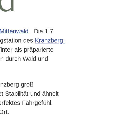
d
Mittenwald
. Die 1,7
rgstation des
Kranzberg-
ter als präparierte
en durch Wald und
anzberg groß
t Stabilität und ähnelt
rfektes Fahrgefühl.
Ort.