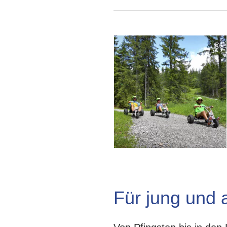
©
Für jung und a