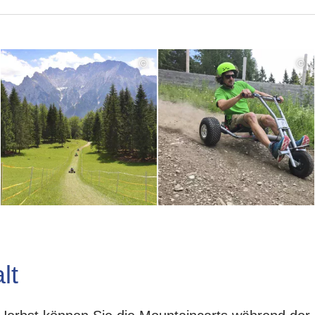
©
©
lt