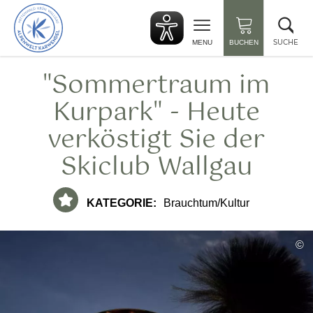
zurück
Suc
zur
sch
Startseite
SUCHE
MENU
BUCHEN
"Sommertraum im
Kurpark" - Heute
verköstigt Sie der
Skiclub Wallgau
KATEGORIE:
Brauchtum/Kultur
©