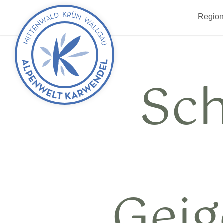
zurück
Region
zur
Startseite
Sch
Gei