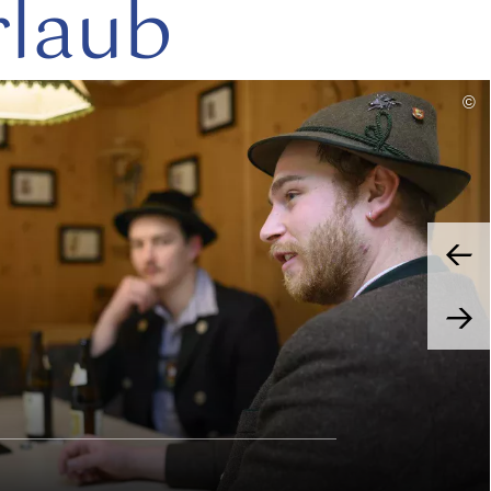
rlaub
mehr
©
lesen