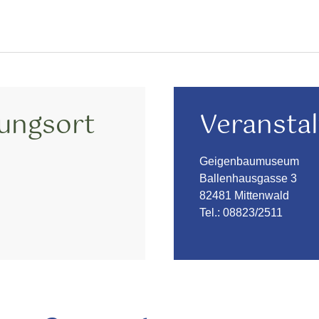
tungsort
Veranstal
Geigenbaumuseum
Ballenhausgasse 3
82481 Mittenwald
Tel.:
08823/2511