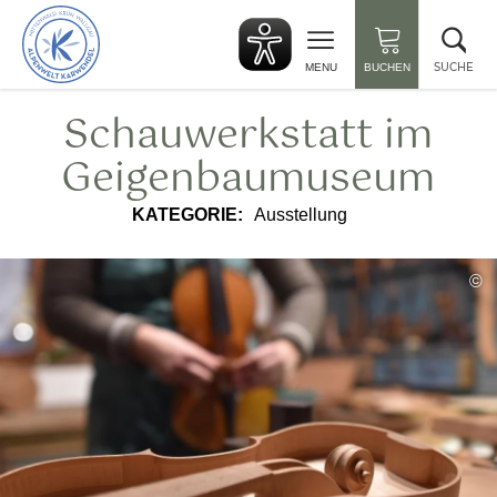
zurück
Suc
zur
sch
Startseite
SUCHE
MENU
BUCHEN
Schauwerkstatt im
Geigenbaumuseum
KATEGORIE:
Ausstellung
©