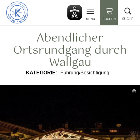
zurück
Suc
zur
sch
Startseite
SUCHE
MENU
BUCHEN
Abendlicher
Ortsrundgang durch
Wallgau
KATEGORIE:
Führung/Besichtigung
©