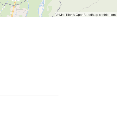
© MapTiler
© OpenStreetMap contributors