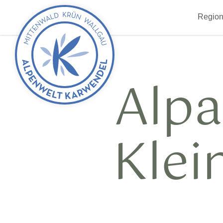
zurück
Region
zur
Startseite
Alp
Kle