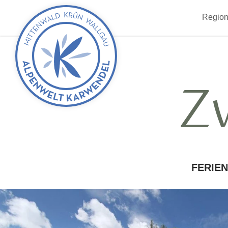
zurück
Region
zur
Startseite
Z
FERIE