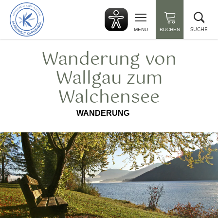
zurück
Suc
zur
sch
Startseite
SUCHE
MENU
BUCHEN
Wanderung von
Wallgau zum
Walchensee
WANDERUNG
©