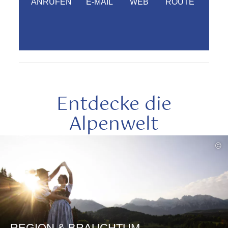
ANRUFEN
E-MAIL
WEB
ROUTE
Entdecke die
Alpenwelt
mehr
©
lesen
REGION & BRAUCHTUM