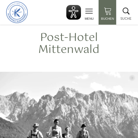
zurück
Suc
zur
sch
Startseite
SUCHE
MENU
BUCHEN
Post-Hotel
Mittenwald
©