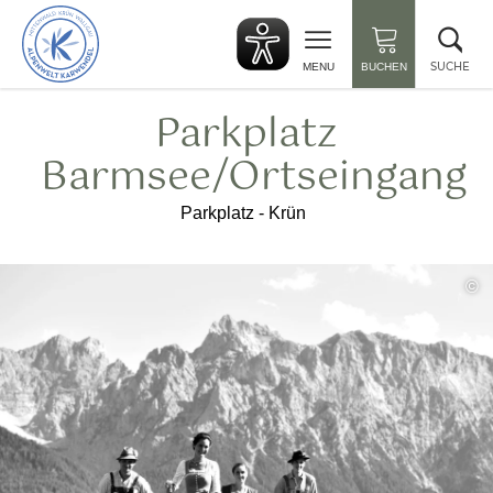
zurück
Suc
zur
sch
Startseite
SUCHE
MENU
BUCHEN
Parkplatz
Barmsee/Ortseingang
Parkplatz - Krün
©