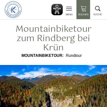
zurück
Suc
zur
sch
Startseite
SUCHE
MENU
BUCHEN
Mountainbiketour
zum Rindberg bei
Krün
MOUNTAINBIKETOUR:
Rundtour
©