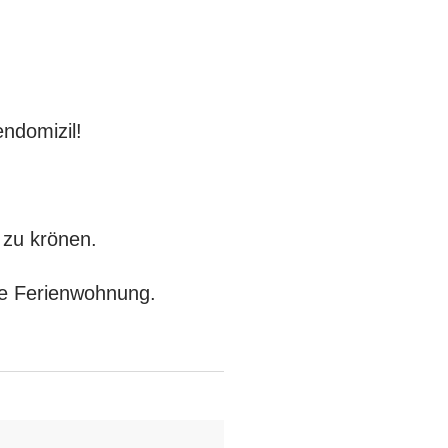
endomizil!
 zu krönen.
rte Ferienwohnung.