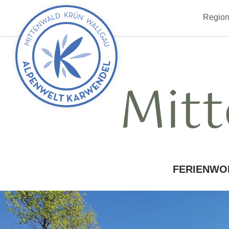
zurück
Region
zur
Startseite
Mitt
FERIENWO