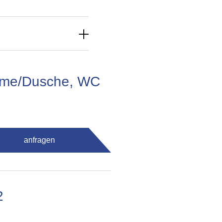
äume/Dusche, WC
anfragen
2