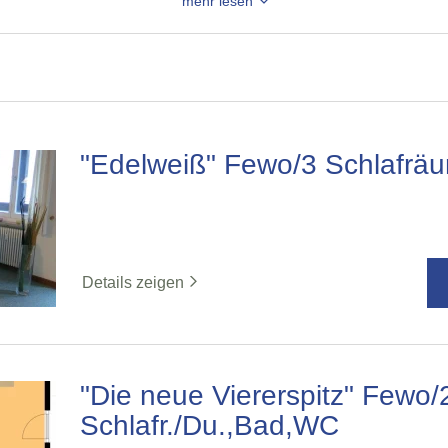
mehr lesen
"Edelweiß" Fewo/3 Schlafr
Details zeigen
"Die neue Viererspitz" Fewo/
Schlafr./Du.,Bad,WC