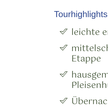
Tourhighlights
leichte 
mittels
Etappe
hausgema
Pleisenh
Übernac