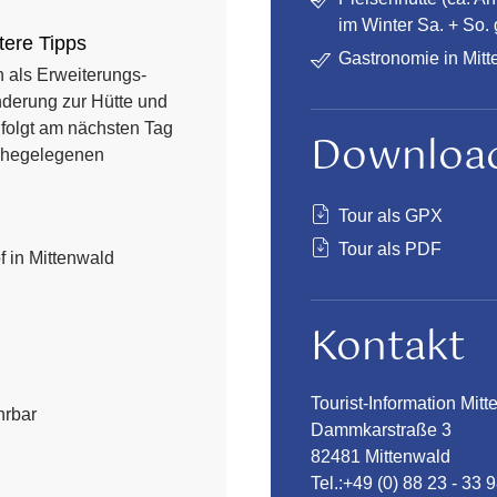
im Winter Sa. + So. 
tere Tipps
Gastronomie in Mitt
h als Erweiterungs-
nderung zur Hütte und
folgt am nächsten Tag
Downloa
ahegelegenen
Tour als GPX
Tour als PDF
 in Mittenwald
Kontakt
Tourist-Information Mit
hrbar
Dammkarstraße 3
82481 Mittenwald
Tel.:
+49 (0) 88 23 - 33 