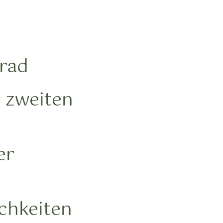
rrad
 zweiten
er
chkeiten