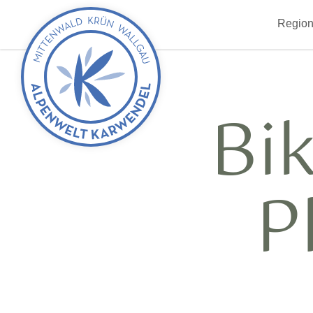
zurück
Region
zur
Startseite
Bi
P