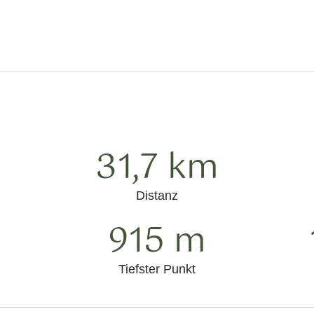
31,7 km
Distanz
915 m
Tiefster Punkt