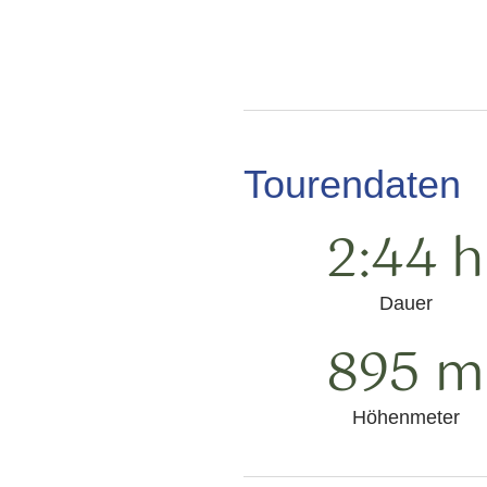
Tourendaten
2:44 h
Dauer
895 m
Höhenmeter