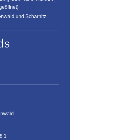
geöffnet)
enwald und Scharnitz
ds
tenwald
98 1